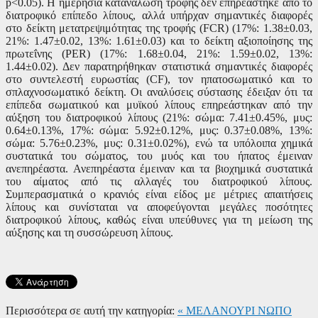
p<0.05).
Η ημερήσια κατανάλωση τροφής δεν επηρεάστηκε από το
διατροφικό επίπεδο λίπους, αλλά υπήρχαν σημαντικές διαφορές
στο δείκτη μετατρεψιμότητας της τροφής
(FCR)
(17%: 1.38
±
0.03,
21%: 1.47
±
0.02, 13%: 1.61
±
0.03
) και το δείκτη αξιοποίησης της
πρωτεΐνης
(PER)
(17%: 1.68
±
0.04, 21%: 1.59
±
0.02, 13%:
1.44
±
0.02
). Δεν παρατηρήθηκαν στατιστικά σημαντικές διαφορές
στο συντελεστή ευρωστίας (
CF
), τον ηπατοσωματικό και το
σπλαχνοσωματικό δείκτη. Οι αναλύσεις σύστασης έδειξαν ότι τα
επίπεδα σωματικού και μυϊκού λίπους επηρεάστηκαν από την
αύξηση του διατροφικού λίπους (21%: σώμα: 7.41
±
0.45%, μυς:
0.64
±
0.13%, 17%: σώμα: 5.92
±
0.12%, μυς: 0.37
±
0.08%, 13%:
σώμα: 5.76
±
0.23%, μυς: 0.31
±
0.02%
), ενώ τα υπόλοιπα χημικά
συστατικά του σώματος, του μυός και του ήπατος έμειναν
ανεπηρέαστα. Ανεπηρέαστα έμειναν και τα βιοχημικά συστατικά
του αίματος από τις αλλαγές του διατροφικού λίπους.
Συμπερασματικά ο κρανιός είναι είδος με μέτριες απαιτήσεις
λίπους και συνίσταται να αποφεύγονται μεγάλες ποσότητες
διατροφικού λίπους, καθώς είναι υπεύθυνες για τη μείωση της
αύξησης και τη συσσώρευση λίπους.
Περισσότερα σε αυτή την κατηγορία:
« ΜΕΛΑΝΟΥΡΙ
ΝΩΠΟ