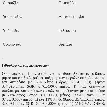
Ομοταξία:
Οστεϊχθύς
Υφομοταξία:
Ακτινοπτερυγίοι
Υπέρταξη:
Τελεόστεοι
Οικογένεια:
Sparidae
Ιχθυολογικά χαρακτηριστικά
Ο κρανιός θεωρείται νέο είδος για την ιχθυοκαλλιέργεια. Το βάρος,
μήκος και ο ειδικός ρυθμός αύξησης των ψαριών που τρέφονται με
τον σιτηρέσιο με 17% λίπος (βάρος: 385.4
±
1.1
g,
μήκος:
337.0
±0.8
mm, SGR:
0.46±0.00% ημέρα -1
) ήταν σημαντικά
υψηλότερα από αυτά των ψαριών που τρέφονταν με τα σιτηρέσια
με 21% λίπος (βάρος: 371.0
±
1.8
g,
μήκος: 333.4
±
1.2
mm, SGR:
0.43
±
0.00% ημέρα -1
) και 13% λίπος (βάρος: 357.1
±5
.1
g,
μήκος:
328.9
±
1.0
mm, SGR:
0.40
±
0.00% ημέρα -1
)
(ANOVA, DNMR,